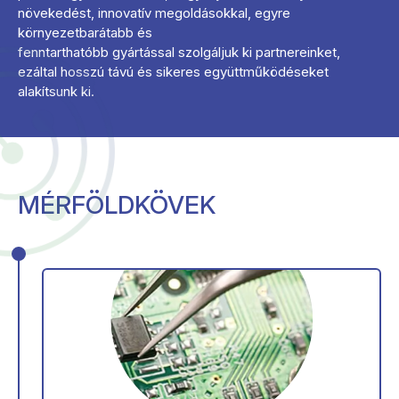
növekedést, innovatív megoldásokkal, egyre
környezetbarátabb és
fenntarthatóbb gyártással szolgáljuk ki partnereinket,
ezáltal hosszú távú és sikeres együttműködéseket
alakítsunk ki.
MÉRFÖLDKÖVEK