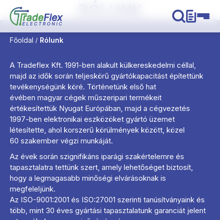
RÓLUNK
Főoldal
Rólunk
/
A Tradeflex Kft. 1991-ben alakult külkereskedelmi céllal,
majd az idők során teljeskörű gyártókapacitást építettünk
tevékenységünk köré. Történetünk első hat
évében magyar cégek műszeripari termékeit
értékesítettük Nyugat Európában, majd a cégvezetés
1997-ben elektronikai eszközöket gyártó üzemet
létesítette, ahol korszerű körülmények között, közel
60 szakember végzi munkáját.
Az évek során szignifikáns iparági szakértelemre és
tapasztalatra tettünk szert, amely lehetőséget biztosít,
hogy a legmagasabb minőségi elvárásoknak is
megfeleljünk.
Az ISO-9001:2001 és ISO:27001 szerinti tanúsítványaink és
több, mint 30 éves gyártási tapasztalatunk garanciát jelent