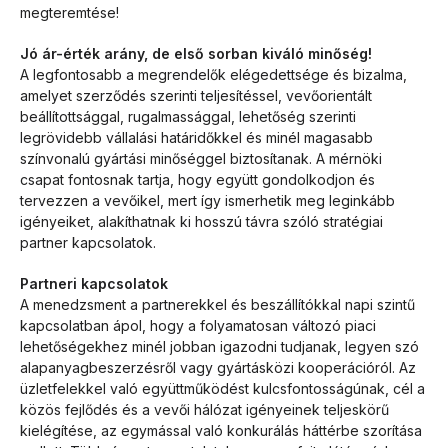
megteremtése!
Jó ár-érték arány, de első sorban kiváló minőség!
A legfontosabb a megrendelők elégedettsége és bizalma,
amelyet szerződés szerinti teljesítéssel, vevőorientált
beállítottsággal, rugalmassággal, lehetőség szerinti
legrövidebb vállalási határidőkkel és minél magasabb
színvonalú gyártási minőséggel biztosítanak. A mérnöki
csapat fontosnak tartja, hogy együtt gondolkodjon és
tervezzen a vevőikel, mert így ismerhetik meg leginkább
igényeiket, alakíthatnak ki hosszú távra szóló stratégiai
partner kapcsolatok.
Partneri kapcsolatok
A menedzsment a partnerekkel és beszállítókkal napi szintű
kapcsolatban ápol, hogy a folyamatosan változó piaci
lehetőségekhez minél jobban igazodni tudjanak, legyen szó
alapanyagbeszerzésről vagy gyártásközi kooperációról. Az
üzletfelekkel való együttműködést kulcsfontosságúnak, cél a
közös fejlődés és a vevői hálózat igényeinek teljeskörű
kielégítése, az egymással való konkurálás háttérbe szorítása