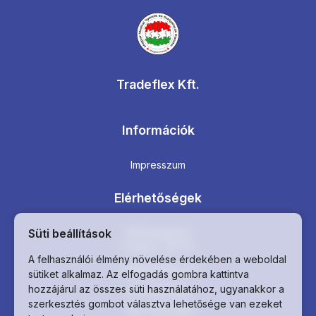
Tradeflex Kft.
Információk
Impresszum
Elérhetőségek
Süti beállítások
1163 Budapest,
Cziráki u. 26-32.
A felhasználói élmény növelése érdekében a weboldal
info@tradeflex.hu
sütiket alkalmaz. Az elfogadás gombra kattintva
hozzájárul az összes süti használatához, ugyanakkor a
+36 1 401 0647
szerkesztés gombot választva lehetősége van ezeket
+36 1 401 0648