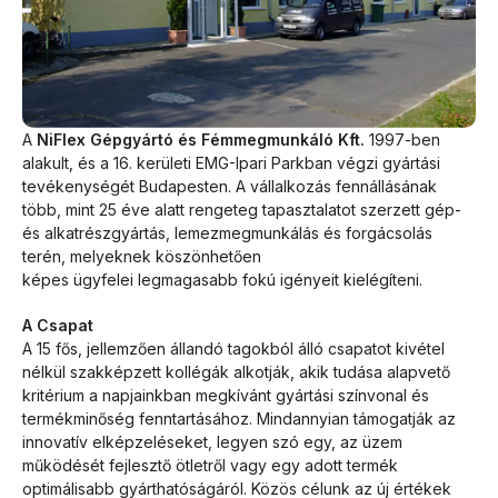
A
NiFlex Gépgyártó és Fémmegmunkáló Kft.
1997-ben
alakult, és a 16. kerületi EMG-Ipari Parkban végzi gyártási
tevékenységét Budapesten. A vállalkozás fennállásának
több, mint 25 éve alatt rengeteg tapasztalatot szerzett gép-
és alkatrészgyártás, lemezmegmunkálás és forgácsolás
terén, melyeknek köszönhetően
képes ügyfelei legmagasabb fokú igényeit kielégíteni.
A Csapat
A 15 fős, jellemzően állandó tagokból álló csapatot kivétel
nélkül szakképzett kollégák alkotják, akik tudása alapvető
kritérium a napjainkban megkívánt gyártási színvonal és
termékminőség fenntartásához. Mindannyian támogatják az
innovatív elképzeléseket, legyen szó egy, az üzem
működését fejlesztő ötletről vagy egy adott termék
optimálisabb gyárthatóságáról. Közös célunk az új értékek