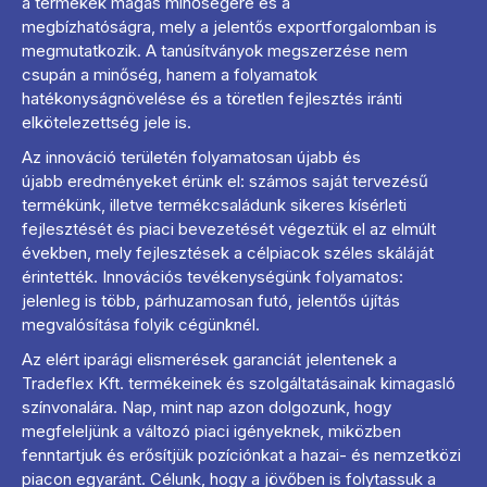
a termékek magas minőségére és a
megbízhatóságra, mely a jelentős exportforgalomban is
megmutatkozik.
A tanúsítványok megszerzése nem
csupán a minőség, hanem a folyamatok
hatékonyságnövelése és a töretlen fejlesztés iránti
elkötelezettség jele is.
Az innováció területén folyamatosan újabb és
újabb eredményeket érünk el: számos saját tervezésű
termékünk, illetve termékcsaládunk sikeres kísérleti
fejlesztését és piaci bevezetését végeztük el az elmúlt
években, mely fejlesztések a célpiacok széles skáláját
érintették. Innovációs tevékenységünk folyamatos:
jelenleg is több, párhuzamosan futó, jelentős újítás
megvalósítása folyik cégünknél.
Az elért iparági elismerések garanciát jelentenek a
Tradeflex Kft. termékeinek és szolgáltatásainak kimagasló
színvonalára. Nap, mint nap azon dolgozunk, hogy
megfeleljünk a változó piaci igényeknek, miközben
fenntartjuk és erősítjük pozíciónkat a hazai- és nemzetközi
piacon egyaránt. Célunk, hogy a jövőben is folytassuk a