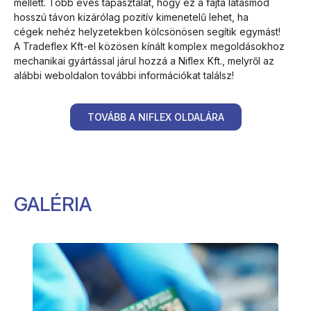
mellett. Több éves tapasztalat, hogy ez a fajta látásmód
hosszú távon kizárólag pozitív kimenetelű lehet, ha
cégek nehéz helyzetekben kölcsönösen segítik egymást!
A Tradeflex Kft-el közösen kínált komplex megoldásokhoz
mechanikai gyártással járul hozzá a Niflex Kft., melyről az
alábbi weboldalon további információkat találsz!
TOVÁBB A NIFLEX OLDALÁRA
GALÉRIA