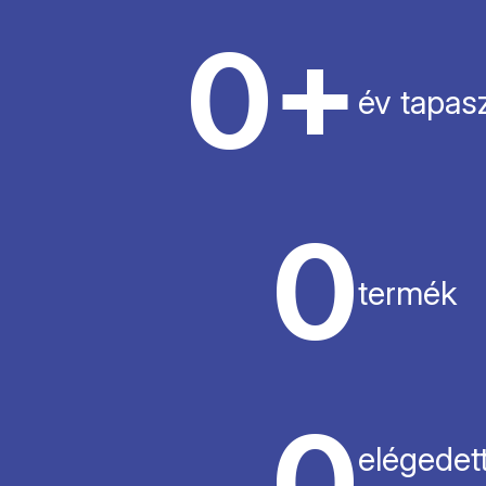
0
+
év tapasz
0
termék
0
elégedet