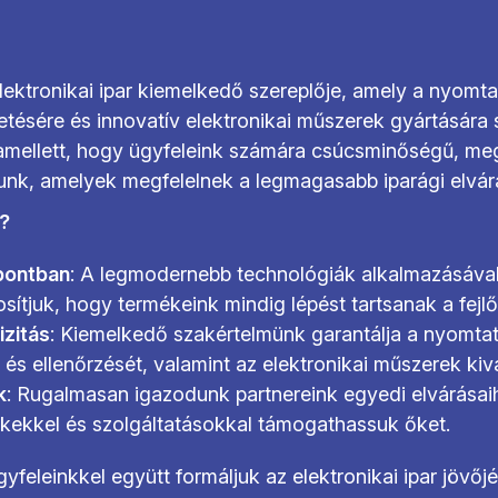
lektronikai ipar kiemelkedő szereplője, amely a nyomta
etésére és innovatív elektronikai műszerek gyártására s
amellett, hogy ügyfeleink számára csúcsminőségű, me
nk, amelyek megfelelnek a legmagasabb iparági elvá
t?
pontban
: A legmodernebb technológiák alkalmazásáva
tosítjuk, hogy termékeink mindig lépést tartsanak a fejl
izitás
: Kiemelkedő szakértelmünk garantálja a nyomtat
t és ellenőrzését, valamint az elektronikai műszerek ki
k
: Rugalmasan igazodunk partnereink egyedi elvárásai
ékekkel és szolgáltatásokkal támogathassuk őket.
yfeleinkkel együtt formáljuk az elektronikai ipar jövőjét