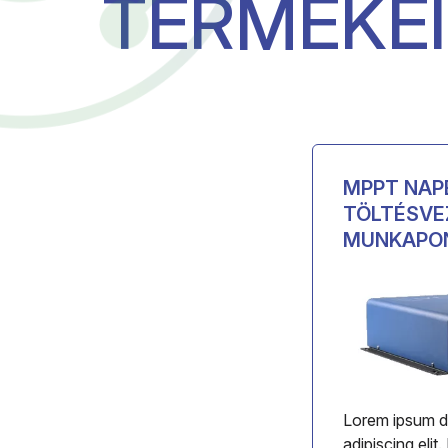
TERMÉKE
MPPT NAP
TÖLTÉSVE
MUNKAPON
Lorem ipsum do
adipiscing elit