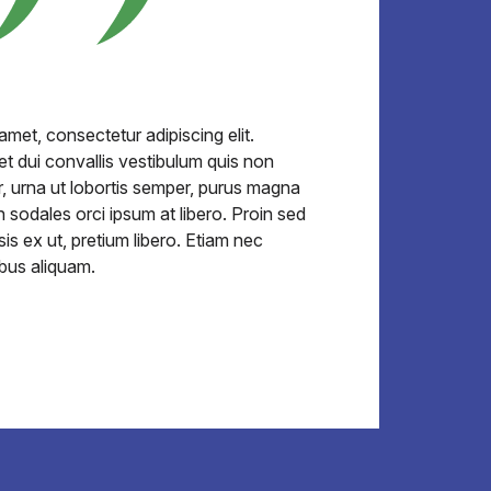
amet, consectetur adipiscing elit.
et dui convallis vestibulum quis non
, urna ut lobortis semper, purus magna
 sodales orci ipsum at libero. Proin sed
sis ex ut, pretium libero. Etiam nec
ibus aliquam.