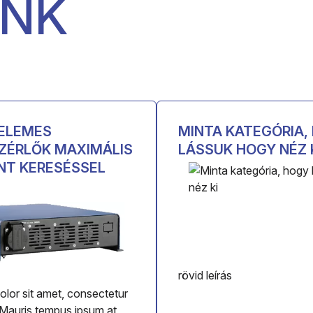
INK
ELEMES
MINTA KATEGÓRIA,
ZÉRLŐK MAXIMÁLIS
LÁSSUK HOGY NÉZ 
T KERESÉSSEL
rövid leírás
lor sit amet, consectetur
. Mauris tempus ipsum at