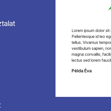
talat
Lorem ipsum dolor sit 
Pellentesque id leo eg
tellus. Vivamus tempor
vestibulum sapien, non
magna convallis, facili
lectus sed lorem fauc
Példa Éva
t