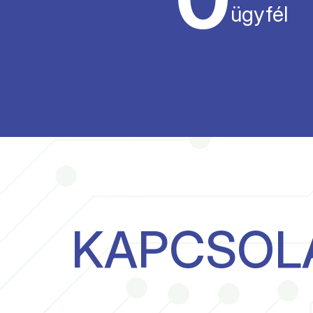
ügyfél
KAPCSOL