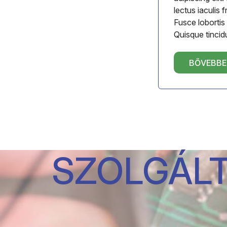
lectus iaculis f
Fusce lobortis
Quisque tincid
BŐVEBB
SZOLGÁLT