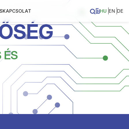
S
KAPCSOLAT
HU
EN
DE
NŐSÉG
ÁSSUK
 ÉS