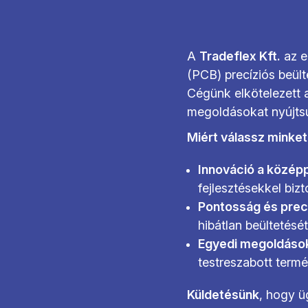
A
Tradeflex Kft.
az e
(PCB) precíziós beült
Cégünk elkötelezett 
megoldásokat nyújtsu
Miért válassz minke
Innováció a közép
fejlesztésekkel biz
Pontosság és prec
hibátlan beültetésé
Egyedi megoldáso
testreszabott term
Küldetésünk
, hogy üg