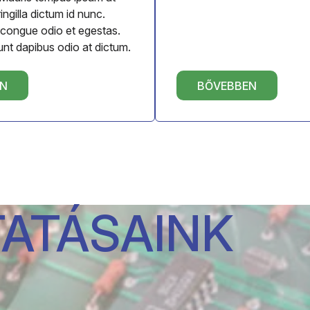
ringilla dictum id nunc.
 congue odio et egestas.
unt dapibus odio at dictum.
EN
BŐVEBBEN
ATÁSAINK