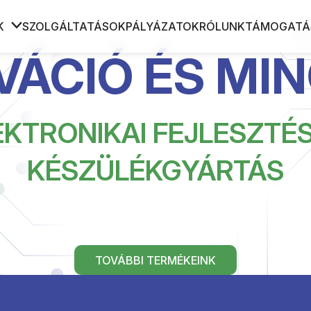
K
SZOLGÁLTATÁSOK
PÁLYÁZATOK
RÓLUNK
TÁMOGATÁ
VÁCIÓ ÉS MI
S TÖLTÉSVEZÉRLŐK
MINTA KATEGÓRIA, HOGY L
KAPONT KERESÉSSEL
HOGY NÉZ KI
EKTRONIKAI FEJLESZTÉS
KÉSZÜLÉKGYÁRTÁS
TOVÁBBI TERMÉKEINK