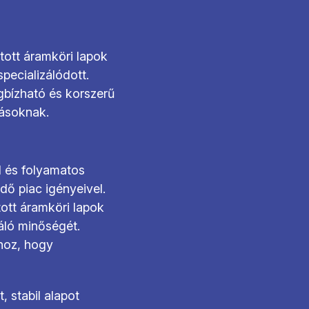
tott áramköri lapok
pecializálódott.
gbízható és korszerű
rásoknak.
l és folyamatos
ődő piac igényeivel.
ott áramköri lapok
váló minőségét.
hoz, hogy
, stabil alapot