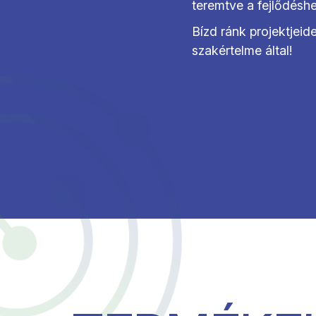
teremtve a fejlődésh
Bízd ránk projektjeid
szakértelme által!